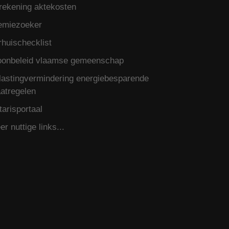
rekening aktekosten
emiezoeker
rhuischecklist
onbeleid vlaamse gemeenschap
lastingvermindering energiebesparende
atregelen
tarisportaal
r nuttige links...