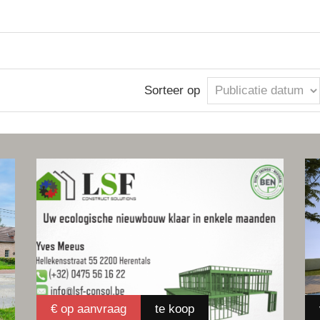
Sorteer op
€ op aanvraag
te koop