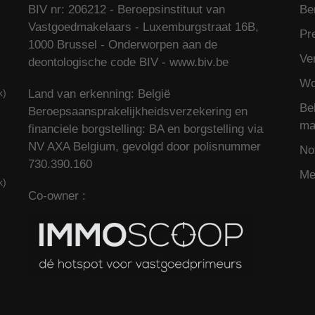
BIV nr: 206212 - Beroepsinstituut van
Be
Vastgoedmakelaars - Luxemburgstraat 16B,
Pr
1000 Brussel - Onderworpen aan de
Ve
deontologische code BIV -
www.biv.be
Wo
k)
Land van erkenning: België
Be
Beroepsaansprakelijkheidsverzekering en
ma
financiele borgstelling: BA en borgstelling via
NV AXA Belgium, gevolgd door polisnummer
No
730.390.160
Mee
k)
Co-owner :