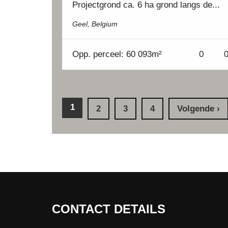
Projectgrond ca. 6 ha grond langs de...
Geel, Belgium
Opp.
perceel: 60 093m²
0
PAGINA'S
1
2
3
4
Volgende ›
CONTACT DETAILS